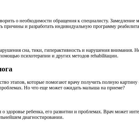
ворить о необходимости обращения к специалисту. Замедление м
ть причины и разработать индивидуальную программу реабилит
нарушения сна, тики, гиперактивность и нарушения внимания. Н
помощью психотерапии и других методов rehabilitации.
лога
тво этапов, которые помогают врачу получить полную картину с
и проблемах. Но что еще может ожидать малыша на приеме?
 о здоровье ребенка, его развитии и проблемах. Врач может инт
дальнейшем диагностировании.