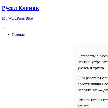
Skip
Русал Клиник
to
content
My WordPress Blog
Главная
Остеопаты в Моск
найти и устранит
уколов и хруста.
Они работают с м
восстанавливая е
напряжение — даже
Запишитесь на при
сеанса.