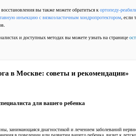
 восстановления вы также можете обратиться к
ортопеду-реабил
тавную инъекцию с вязкоэластичным хондропротектором
, если 
ов.
иалистах и доступных методах вы можете узнать на странице
ос
ога в Москве: советы и рекомендации»
специалиста для вашего ребенка
ны, занимающаяся диагностикой и лечением заболеваний нервной
онения в поведении или развитии вашего ребенка, визит к детск