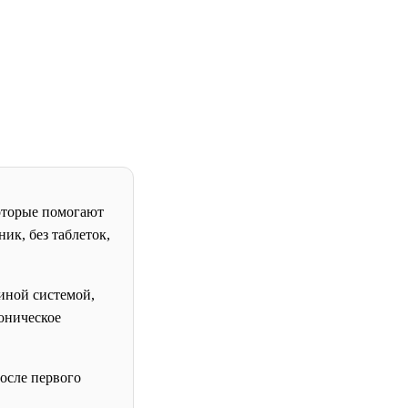
оторые помогают
ик, без таблеток,
иной системой,
оническое
после первого