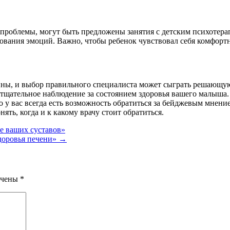
проблемы, могут быть предложены занятия с детским психотера
вания эмоций. Важно, чтобы ребенок чувствовал себя комфортн
ны, и выбор правильного специалиста может сыграть решающую р
тщательное наблюдение за состоянием здоровья вашего малыша.
о у вас всегда есть возможность обратиться за бейджевым мнен
ять, когда и к какому врачу стоит обратиться.
ье ваших суставов»
здоровья печени»
→
ечены
*