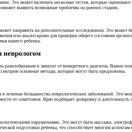
вание. Это может включать несколько тестов, которые оцениваю
 поможет выявить возможные проблемы на ранних стадиях.
 может направить на дополнительные исследования. Это может б
жения или анализ крови для проверки общего состояния организ
вья вашего ребенка.
м неврологом
ь разнообразным и зависит от конкретного диагноза. Важно пон
ассмотрим основные методы, которые могут быть предложены.
м в лечении большинства неврологических заболеваний. Это мож
ости от симптомов. Врач подбирает дозировку и длительность 
рологическими нарушениями. Это могут быть массажи, электрофо
еской подготовки ребенка, что способствует многим аспектам е