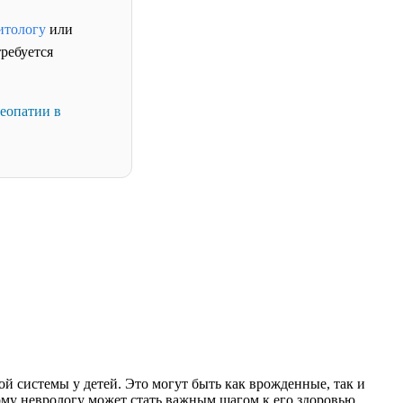
итологу
или
требуется
теопатии в
 системы у детей. Это могут быть как врожденные, так и
ому неврологу может стать важным шагом к его здоровью.