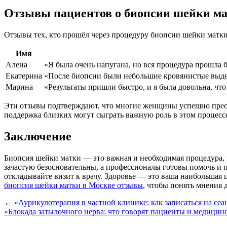
Отзывы пациентов о биопсии шейки м
Отзывы тех, кто прошёл через процедуру биопсии шейки матк
Имя
Алена
«Я была очень напугана, но вся процедура прошла 
Екатерина
«После биопсии были небольшие кровянистые выделе
Марина
«Результаты пришли быстро, и я была довольна, что
Эти отзывы подтверждают, что многие женщины успешно преодо
поддержка близких могут сыграть важную роль в этом процесс
Заключение
Биопсия шейки матки — это важная и необходимая процедура, 
зачастую безосновательны, а профессионалы готовы помочь и п
откладывайте визит к врачу. Здоровье — это ваша наибольшая
биопсия шейки матки в Москве отзывы
, чтобы понять мнения 
Навигация
←
«Аурикулотерапия в частной клинике: как записаться на сеа
«Блокада затылочного нерва: что говорят пациенты и медицин
по
записям