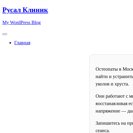
Skip
Русал Клиник
to
content
My WordPress Blog
Главная
Остеопаты в Моск
найти и устранит
уколов и хруста.
Они работают с м
восстанавливая е
напряжение — даже
Запишитесь на при
сеанса.