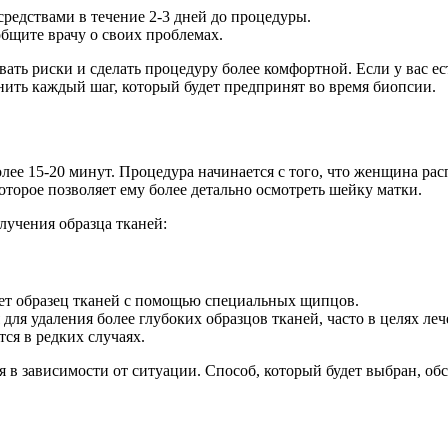
редствами в течение 2-3 дней до процедуры.
общите врачу о своих проблемах.
ь риски и сделать процедуру более комфортной. Если у вас ест
нить каждый шаг, который будет предпринят во время биопсии.
лее 15-20 минут. Процедура начинается с того, что женщина рас
оторое позволяет ему более детально осмотреть шейку матки.
лучения образца тканей:
рет образец тканей с помощью специальных щипцов.
я для удаления более глубоких образцов тканей, часто в целях леч
тся в редких случаях.
 в зависимости от ситуации. Способ, который будет выбран, обс