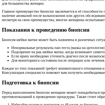
для большинства женщин.
Главное преимущество биопсии заключается в её способности 
наличие аномалий после кольпоскопии или других обследовани
несмотря на свои преимущества, многие женщины испытывают 
Показания к проведению биопсии
Биопсия шейки матки может быть назначена в различных ситуа
Ненормальные результаты пап-теста (мазка на цитологию)
Подозрение на рак шейки матки, когда возникают симпто
Если врачу необходимо уточнить диагноз после кольпоск
Для мониторинга состояния после операции или лечения.
Каждое из этих показаний требует внимательного отношения и 
Консультация специалиста поможет вам получить необходимые 
Подготовка к биопсии
Перед выполнением биопсии женщине может понадобиться прой
противопоказаний к проведению процедуры. Также стоит обрат
Избегайте половых контактов за 48 часов до биопсии.