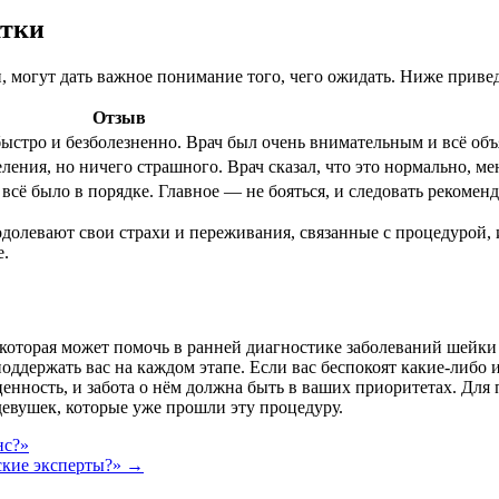
атки
и, могут дать важное понимание того, чего ожидать. Ниже при
Отзыв
быстро и безболезненно. Врач был очень внимательным и всё объ
ния, но ничего страшного. Врач сказал, что это нормально, мен
 всё было в порядке. Главное — не бояться, и следовать рекомен
левают свои страхи и переживания, связанные с процедурой, и
е.
которая может помочь в ранней диагностике заболеваний шейки
оддержать вас на каждом этапе. Если вас беспокоят какие-либо 
 ценность, и забота о нём должна быть в ваших приоритетах. Д
девушек, которые уже прошли эту процедуру.
нс?»
ские эксперты?»
→