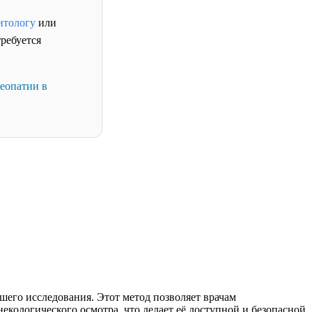
итологу
или
требуется
теопатии в
шего исследования. Этот метод позволяет врачам
екологического осмотра, что делает её доступной и безопасной