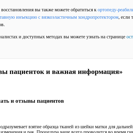
 восстановления вы также можете обратиться к
ортопеду-реабил
тавную инъекцию с вязкоэластичным хондропротектором
, если 
ов.
иалистах и доступных методах вы можете узнать на странице
ос
вы пациенток и важная информация»
нать и отзывы пациентов
дразумевает взятие образца тканей из шейки матки для дальней
изменения и рак. Процедура чаще всего проводится во время гин