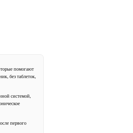
оторые помогают
ик, без таблеток,
иной системой,
оническое
после первого